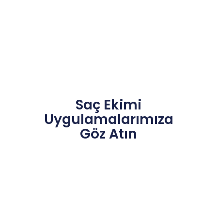
Saç Ekimi
Uygulamalarımıza
Göz Atın
TRAŞSIZ
SAKAL
Service 3
Service 4
SAÇ EKİMİ
EKİMİ
A short
A short